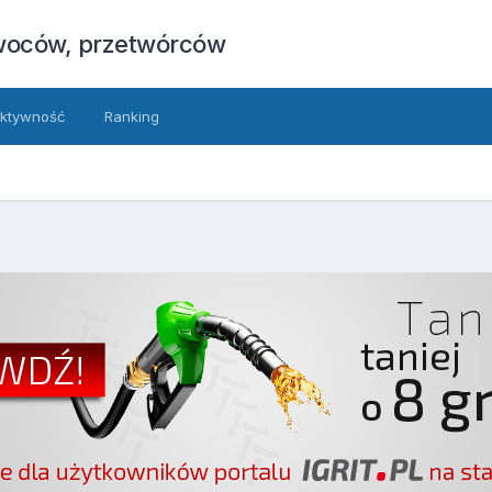
owoców, przetwórców
ktywność
Ranking