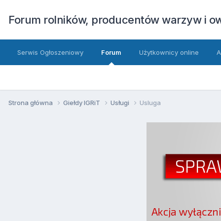
Forum rolników, producentów warzyw i 
Serwis Ogłoszeniowy
Forum
Użytkownicy online
A
Strona główna
Giełdy IGRiT
Usługi
Usluga