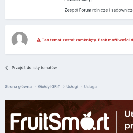
Zespół Forum rolnicze i sadownicze
Ten temat został zamknięty. Brak możliwości 
Przejdź do listy tematów
Strona główna
Giełdy IGRiT
Usługi
Usluga