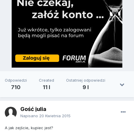
Odpowiedzi
Created
Ostatniej odpowiedzi
710
11 l
9 l
Gość julia
Napisano
20 Kwietnia 2015
A jak zejście, kupiec jest?