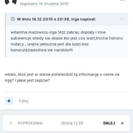
Napisano
15 Grudnia 2015
W dniu 14.12.2015 o 20:38, irga napisał:
witam!na mazowszu irga 14zl;.zabrac doplaty i inne
subwencje wtedy sie okaze kto jest cos wart,troche honoru
rodacy , unijna jalmuzna jest dla ludzi bez
honoru!dziadostwa sie narobilo!!!!
witam, ktoś jest w stanie potwierdzić tą informację o cenie za
Irgę? i jakie jest zejście?
Cytuj
POPRZEDNIA
Strona 1 z 29
DALEJ