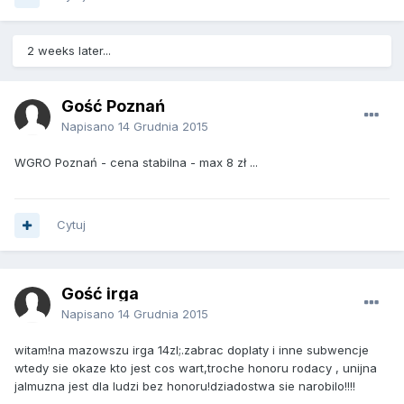
2 weeks later...
Gość Poznań
Napisano
14 Grudnia 2015
WGRO Poznań - cena stabilna - max 8 zł ...
Cytuj
Gość irga
Napisano
14 Grudnia 2015
witam!na mazowszu irga 14zl;.zabrac doplaty i inne subwencje
wtedy sie okaze kto jest cos wart,troche honoru rodacy , unijna
jalmuzna jest dla ludzi bez honoru!dziadostwa sie narobilo!!!!