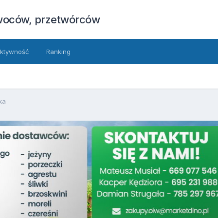
owoców, przetwórców
ktywność
Ranking
ka