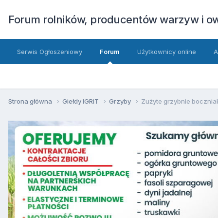
Forum rolników, producentów warzyw i 
Serwis Ogłoszeniowy
Forum
Użytkownicy online
A
Strona główna
Giełdy IGRiT
Grzyby
Zużyte grzybnie bocznia