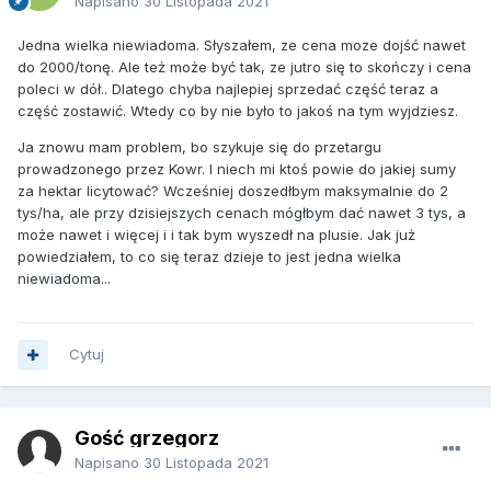
Napisano
30 Listopada 2021
Jedna wielka niewiadoma. Słyszałem, ze cena moze dojść nawet
do 2000/tonę. Ale też może być tak, ze jutro się to skończy i cena
poleci w dół.. Dlatego chyba najlepiej sprzedać część teraz a
część zostawić. Wtedy co by nie było to jakoś na tym wyjdziesz.
Ja znowu mam problem, bo szykuje się do przetargu
prowadzonego przez Kowr. I niech mi ktoś powie do jakiej sumy
za hektar licytować? Wcześniej doszedłbym maksymalnie do 2
tys/ha, ale przy dzisiejszych cenach mógłbym dać nawet 3 tys, a
może nawet i więcej i i tak bym wyszedł na plusie. Jak już
powiedziałem, to co się teraz dzieje to jest jedna wielka
niewiadoma...
Cytuj
Gość grzegorz
Napisano
30 Listopada 2021