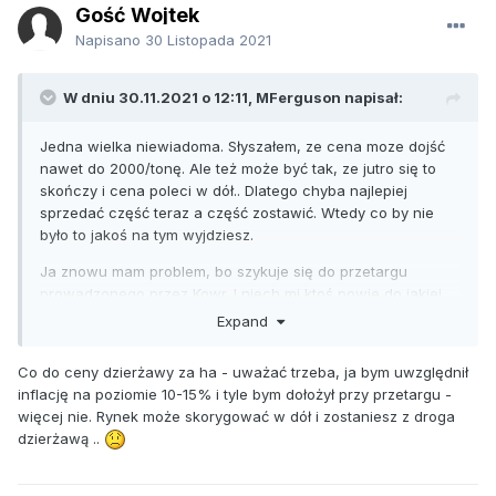
Gość Wojtek
Napisano
30 Listopada 2021
W dniu 30.11.2021 o 12:11,
MFerguson
napisał:
Jedna wielka niewiadoma. Słyszałem, ze cena moze dojść
nawet do 2000/tonę. Ale też może być tak, ze jutro się to
skończy i cena poleci w dół.. Dlatego chyba najlepiej
sprzedać część teraz a część zostawić. Wtedy co by nie
było to jakoś na tym wyjdziesz.
Ja znowu mam problem, bo szykuje się do przetargu
prowadzonego przez Kowr. I niech mi ktoś powie do jakiej
sumy za hektar licytować? Wcześniej doszedłbym
Expand
maksymalnie do 2 tys/ha, ale przy dzisiejszych cenach
mógłbym dać nawet 3 tys, a może nawet i więcej i i tak bym
Co do ceny dzierżawy za ha - uważać trzeba, ja bym uwzględnił
wyszedł na plusie. Jak już powiedziałem, to co się teraz
inflację na poziomie 10-15% i tyle bym dołożył przy przetargu -
dzieje to jest jedna wielka niewiadoma...
więcej nie. Rynek może skorygować w dół i zostaniesz z droga
dzierżawą ..