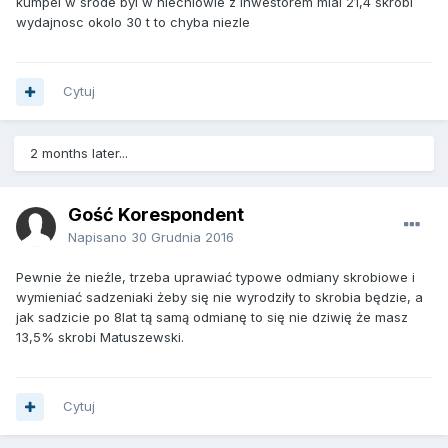
kumpel w srode byl w niechlowie z inwestorem mial 21,4 skrobi
wydajnosc okolo 30 t to chyba niezle
Cytuj
2 months later...
Gość Korespondent
Napisano
30 Grudnia 2016
Pewnie że nieźle, trzeba uprawiać typowe odmiany skrobiowe i
wymieniać sadzeniaki żeby się nie wyrodziły to skrobia będzie, a
jak sadzicie po 8lat tą samą odmianę to się nie dziwię że masz
13,5% skrobi Matuszewski.
Cytuj