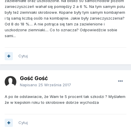
zazieleniałe oraz uszkodzone. Na blisko 50 samochodów poziom
zanieczyszczeń wahał się pomiędzy 2 a 6 %. Na tym samym polu
były też ziemniaki skrobiowe. Kopane były tym samym kombajnem
i tą samą liczbą osób na kombajnie. Jakie były zanieczyszczenia?
Od 8 do 18 %.... A nie potrąca się tam za zazielenione i
uszkodzone ziemniaki.... Co to oznacza? Odpowiedźcie sobie
sami...
Cytuj
Gość Gość
Napisano
25 Września 2017
A po ile odstawiacie, że Wam te 5 procent tak szkodzi ? Myślałem
że w kiepskim roku to skrobiowe dobrze wychodza
Cytuj