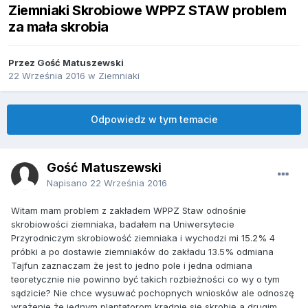
Ziemniaki Skrobiowe WPPZ STAW problem
za mała skrobia
Przez Gość Matuszewski
22 Września 2016
w
Ziemniaki
Odpowiedz w tym temacie
Gość Matuszewski
Napisano
22 Września 2016
Witam mam problem z zakładem WPPZ Staw odnośnie
skrobiowości ziemniaka, badałem na Uniwersytecie
Przyrodniczym skrobiowość ziemniaka i wychodzi mi 15.2% 4
próbki a po dostawie ziemniaków do zakładu 13.5% odmiana
Tajfun zaznaczam że jest to jedno pole i jedna odmiana
teoretycznie nie powinno być takich rozbieżności co wy o tym
sądzicie? Nie chce wysuwać pochopnych wniosków ale odnoszę
wrażenie że jednym plantatorom kradnie się skrobię a drugim