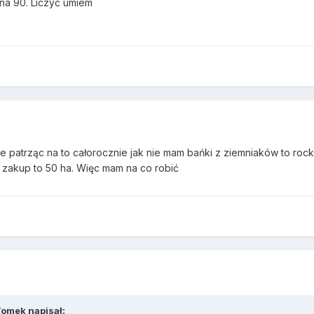
 na 90. Liczyć umiem
Ale patrząc na to całorocznie jak nie mam bańki z ziemniaków to ro
i zakup to 50 ha. Więc mam na co robić
Tomek napisał: