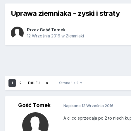
Uprawa ziemniaka - zyski i straty
Przez Gość Tomek
12 Września 2016
w
Ziemniaki
1
2
DALEJ
Strona 1 z 2
Gość Tomek
Napisano
12 Września 2016
A ci co sprzedaja po 2 to niech ku