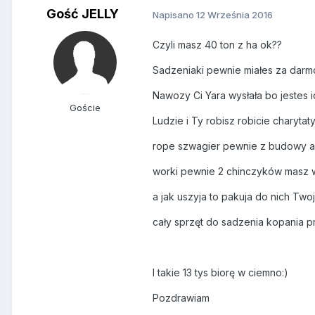
Gość JELLY
Napisano
12 Września 2016
Czyli masz 40 ton z ha ok??
Sadzeniaki pewnie miałes za dar
Nawozy Ci Yara wysłała bo jestes 
Goście
Ludzie i Ty robisz robicie charytat
rope szwagier pewnie z budowy a
worki pewnie 2 chinczyków masz w 
a jak uszyja to pakuja do nich Two
cały sprzęt do sadzenia kopania p
I takie 13 tys biorę w ciemno:)
Pozdrawiam