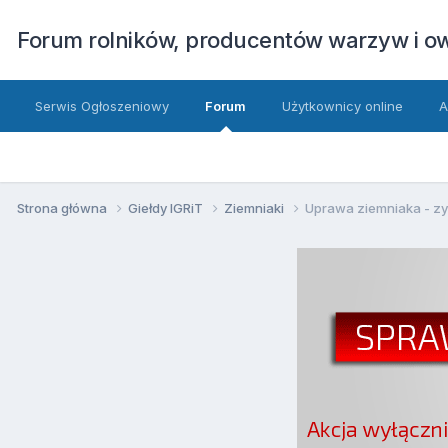
Forum rolników, producentów warzyw i 
Serwis Ogłoszeniowy
Forum
Użytkownicy online
A
Strona główna
Giełdy IGRiT
Ziemniaki
Uprawa ziemniaka - zysk