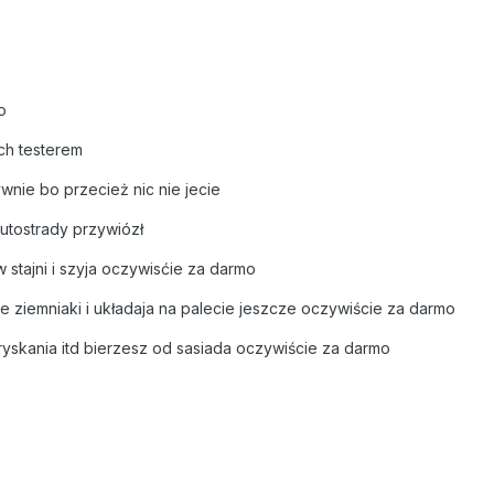
mo
ich testerem
ywnie bo przecież nic nie jecie
utostrady przywiózł
stajni i szyja oczywisćie za darmo
je ziemniaki i układaja na palecie jeszcze oczywiście za darmo
ryskania itd bierzesz od sasiada oczywiście za darmo