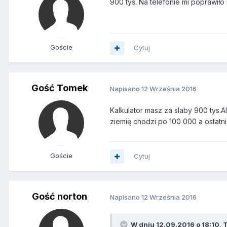
900 tyś. Na telefonie mi poprawiło
Goście
Cytuj
Gość Tomek
Napisano
12 Września 2016
Kalkulator masz za slaby 900 tys.
ziemię chodzi po 100 000 a ostatn
Goście
Cytuj
Gość norton
Napisano
12 Września 2016
W dniu 12.09.2016 o 18:10, 