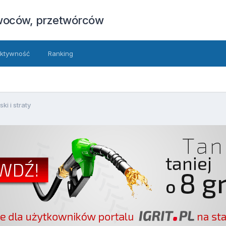
owoców, przetwórców
ktywność
Ranking
i i straty