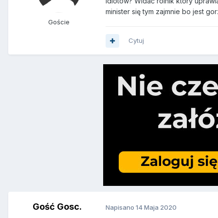
idiotów? Widać rolnik który upraw
minister się tym zajmnie bo jest g
Goście
Cytuj
Gość Gosc.
Napisano
14 Maja 2020