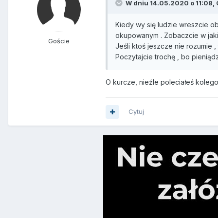
W dniu 14.05.2020 o 11:08, 
Kiedy wy się ludzie wreszcie ob
okupowanym . Zobaczcie w jakich
Goście
Jeśli ktoś jeszcze nie rozumie 
Poczytajcie trochę , bo pieniąd
O kurcze, nieźle poleciałeś koleg
Cytuj