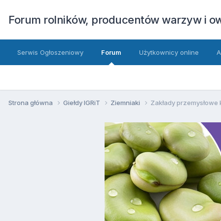
Forum rolników, producentów warzyw i 
Serwis Ogłoszeniowy
Forum
Użytkownicy online
A
Strona główna
Giełdy IGRiT
Ziemniaki
Zakłady przemysłowe ko