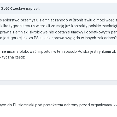
 Gość Czesław napisał:
siębiorstwo przemysłu ziemniaczanego w Bronisławiu o możliwość 
kilka tygodni temu stwierdzili ze mają już kontrakty polskie zamk
 uprawia ziemniaki skrobiowe nie dostanie umowy i dodatkowych par
bo jest gorzej jak za PSLu. Jak sprawa wygląda w innych zakładach?
 nie można blokować importu i w ten sposób Polska jest rynkiem zby
ityczna rządzi.
ce do PL ziemniaki pod pretekstem ochrony przed organizmami kwa