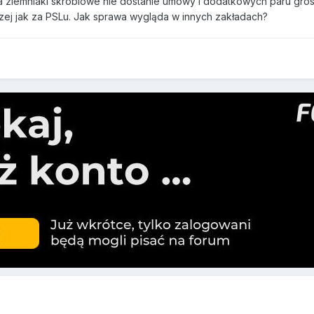
ia ziemniaki skrobiowe nie dostanie umowy i dodatkowych paru gro
orzej jak za PSLu. Jak sprawa wygląda w innych zakładach?