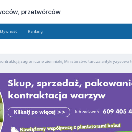
owoców, przetwórców
ktywność
Ranking
ntraktują zagraniczne ziemniaki, Ministerstwo tarcza antykryzysowa to