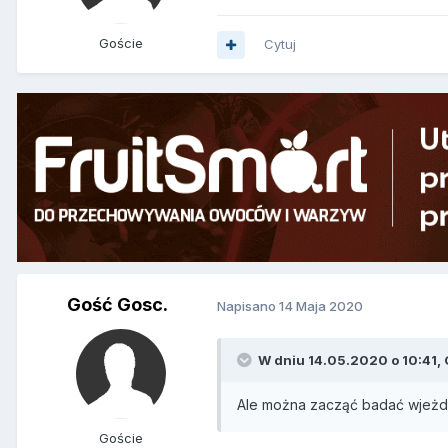
Goście
Cytuj
Gość Gosc.
Napisano
14 Maja 2020
W dniu 14.05.2020 o 10:41, 
Ale można zacząć badać wjeżdż
Goście