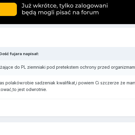
Gość fujara napisał:
ające do PL ziemniaki pod pretekstem ochrony przed organizmami 
nas polaków.robie sadzeniak kwalifikat,i powiem Ci szczerze że mam
wać,to jest odwrotnie.