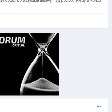
szy dotacji bo wszystkie umowy mają pociotki. Kiedy w końcu