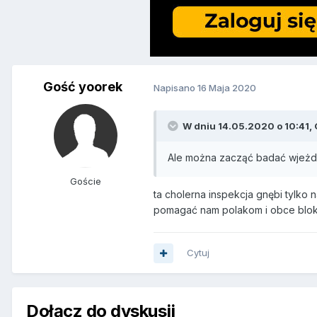
Gość yoorek
Napisano
16 Maja 2020
W dniu 14.05.2020 o 10:41, 
Ale można zacząć badać wjeżdż
Goście
ta cholerna inspekcja gnębi tylko 
pomagać nam polakom i obce bloko
Cytuj
Dołącz do dyskusji