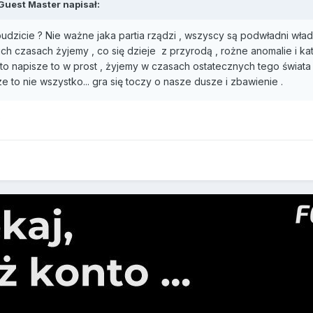
Guest Master napisał:
udzicie ? Nie ważne jaka partia rządzi , wszyscy są podwładni wład
 czasach żyjemy , co się dzieje z przyrodą , rożne anomalie i kata
, to napisze to w prost , żyjemy w czasach ostatecznych tego świat
ze to nie wszystko... gra się toczy o nasze dusze i zbawienie .
o