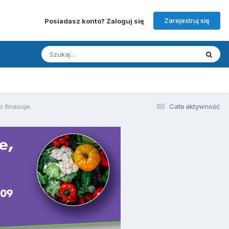
Zarejestruj się
Posiadasz konto? Zaloguj się
 finasuje.
Cała aktywność