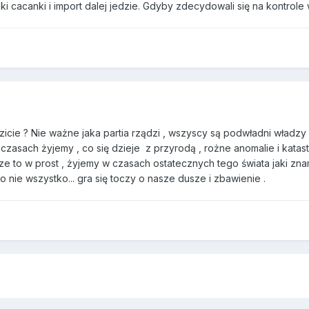
i cacanki i import dalej jedzie. Gdyby zdecydowali się na kontrole 
icie ? Nie ważne jaka partia rządzi , wszyscy są podwładni władzy 
asach żyjemy , co się dzieje z przyrodą , rożne anomalie i katastr
sze to w prost , żyjemy w czasach ostatecznych tego świata jaki zn
to nie wszystko... gra się toczy o nasze dusze i zbawienie .