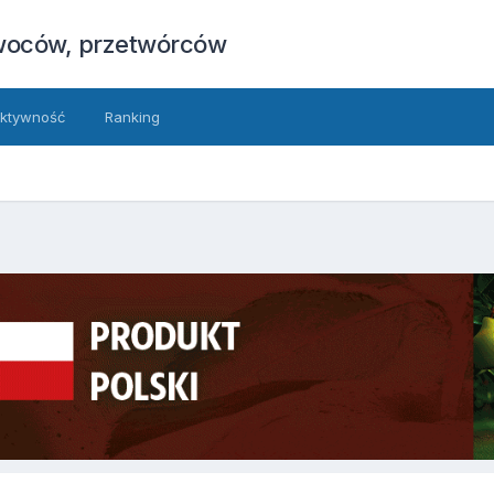
owoców, przetwórców
ktywność
Ranking