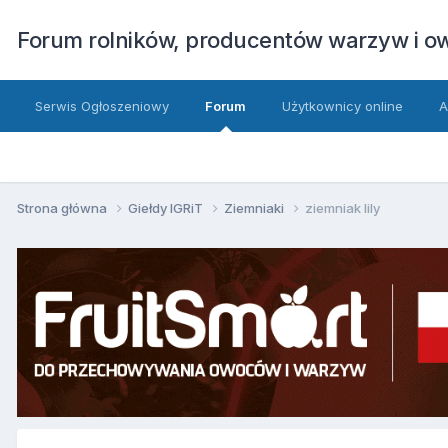
Forum rolników, producentów warzyw i 
Serwis Ogłoszeniowy
Forum
Użytkownicy online
A
Strona główna
Giełdy IGRiT
Ziemniaki
ziemniak lily