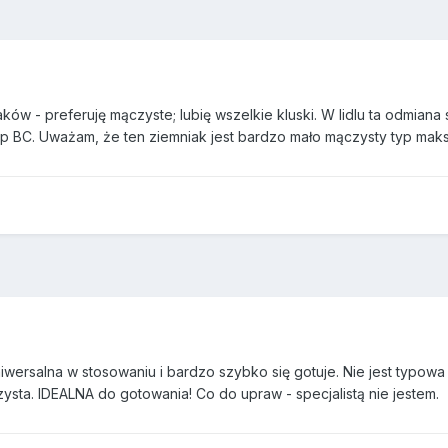
ów - preferuję mączyste; lubię wszelkie kluski. W lidlu ta odmian
p BC. Uważam, że ten ziemniak jest bardzo mało mączysty typ maksim
iwersalna w stosowaniu i bardzo szybko się gotuje. Nie jest typowa 
zysta. IDEALNA do gotowania! Co do upraw - specjalistą nie jestem.