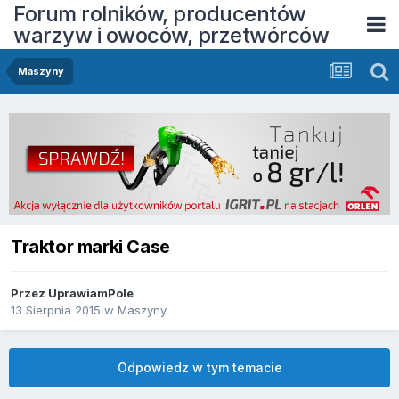
Forum rolników, producentów
warzyw i owoców, przetwórców
Maszyny
Traktor marki Case
Przez
UprawiamPole
13 Sierpnia 2015
w
Maszyny
Odpowiedz w tym temacie