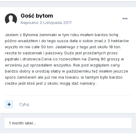
Gość bytom
Napisano
2 Listopada 2017
Jestem z Bytomia ziemniaki w tym roku miałem bardzo lichę
późno wsadziłem i do tego susza dała o sobie znać.z 3 hektarów
wyszło mi nie całe 50 ton. Jadalnego z tego jest około 18 ton.
reszta to sadzeniak i paszowy. Dużo jest przeżartych przez
pędraki i drutowce.Cena co rozwoziłem na Ziemę 80 groszy w
wrześniu już sprzedałem wszystko. Rok pod względem ceny
bardzo dobry a urodzaj słaby w październiku też miałem jeszcze
sporo zamówień ale już nie ma towaru. w tamtym było bardzo
cieżko jeśli ktoś jest z okolic mogę dać namiary .
Cytuj
1 month later...