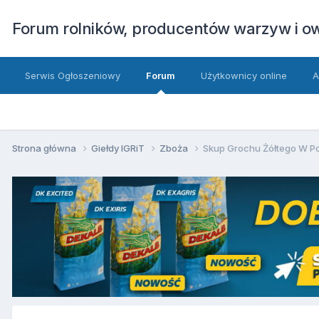
Forum rolników, producentów warzyw i 
Serwis Ogłoszeniowy
Forum
Użytkownicy online
A
Strona główna
Giełdy IGRiT
Zboża
Skup Grochu Żółtego W P