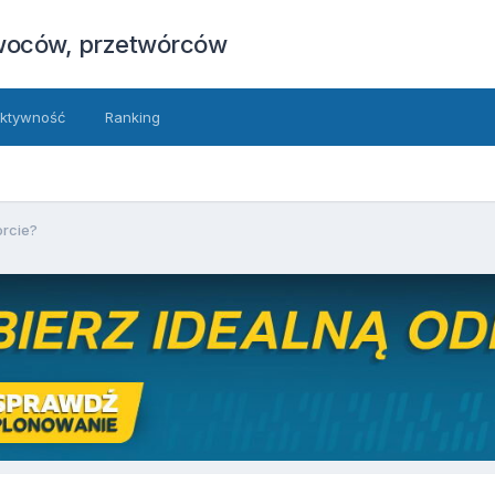
owoców, przetwórców
ktywność
Ranking
orcie?