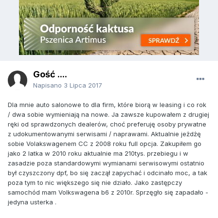
Gość ....
Napisano
3 Lipca 2017
Dla mnie auto salonowe to dla firm, które biorą w leasing i co rok
/ dwa sobie wymieniają na nowe. Ja zawsze kupowałem z drugiej
ręki od sprawdzonych dealerów, choć preferuję osoby prywatne
z udokumentowanymi serwisami / naprawami. Aktualnie jeżdżę
sobie Volakswagenem CC z 2008 roku full opcja. Zakupiłem go
jako 2 latka w 2010 roku aktualnie ma 210tys. przebiegu i w
zasadzie poza standardowymi wymianami serwisowymi ostatnio
był czyszczony dpf, bo się zaczął zapychać i odcinało moc, a tak
poza tym to nic większego się nie działo. Jako zastępczy
samochód mam Volkswagena b6 z 2010r. Sprzęgło się zapadało -
jedyna usterka .