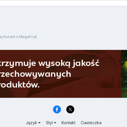
j Kurant z MegaFruit
Język
Styl
Kontakt
Ciasteczka