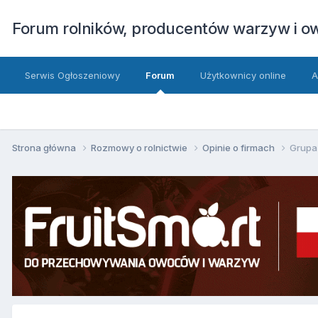
Forum rolników, producentów warzyw i 
Serwis Ogłoszeniowy
Forum
Użytkownicy online
A
Strona główna
Rozmowy o rolnictwie
Opinie o firmach
Grupa 