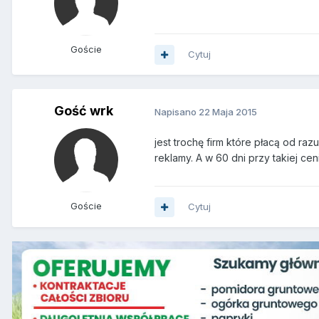
Goście
Cytuj
Gość wrk
Napisano
22 Maja 2015
jest trochę firm które płacą od r
reklamy. A w 60 dni przy takiej ce
Goście
Cytuj