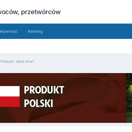
owoców, przetwórców
ktywność
Ranking
Polsad - ktoś zna?