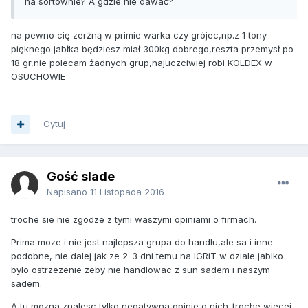
na sortownie? A gdzie nie dawać?
na pewno cię zerżną w primie warka czy grójec,np.z 1 tony
pięknego jabłka będziesz miał 300kg dobrego,reszta przemysł po
18 gr,nie polecam żadnych grup,najuczciwiej robi KOLDEX w
OSUCHOWIE
Cytuj
Gość slade
Napisano
11 Listopada 2016
troche sie nie zgodze z tymi waszymi opiniami o firmach.
Prima moze i nie jest najlepsza grupa do handlu,ale sa i inne
podobne, nie dalej jak ze 2-3 dni temu na IGRiT w dziale jablko
bylo ostrzezenie zeby nie handlowac z sun sadem i naszym
sadem.
A tu mozna znalesc tylko negatywna opinie o nich-troche wiecej