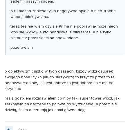
sadem i naszym sadem.
A tu mozna znalesc tylko negatywna opinie o nich-troche
wiecej obiektywizmu.
teraz tez nie wiem czy sie Prima nie poprawila-moze niech
ktos sie wypowie kto handlowal z nimi teraz, a nie tylko
historie z przeszlosci sa opowiadane...
pozdrawiam
o obiektywizm cięzko w tych czasach, kązdy widzi czubrek
swojego nosa i tylko jak go skrzywdzą to krzyczy przez to te
negatywne opinie, jak jest dobrze to jest dobrze i nie ma co
krzyczeć
raz z gostkiem rozmawiałem co niby taki super towar wiózł, jak
zerknąłem na naczepe to połowa do wyrzucenia, a potem się
dziwią, że im odrzucają jak sami gówno dają
Cytuj