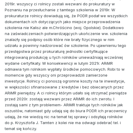
2019r. wszyscy ci rolnicy zostali wezwani do prokuratury w
Poznaniu na przesłuchanie z tamtego szkolenia w 2019r. W
prokuraturze rolnicy dowiadują się, że PODR podał we wszystkich
dokumentach ich dotyczących jako miejsce przeprowadzenia
szkolenia nie Kalisz ale m.Chróścino (woj. Opolskie). Dodatkowo
na zaświadczeniach potwierdzających ukończenie ww. szkolenia
znalazły się podpisy osób które nie brały fizycznego w nim
udziału a powinny nadzorować ów szkolenie. Po ujawnieniu tego
przestępstwa przez prokuraturę jednostki certyfikujące
integrowaną produkcję u tych rolników unieważniają wcześniej
wydane certyfikaty. W konsekwencji w lutym 2021r. ARiMR
odmawia tym rolnikom wypłaty środków pomocowych. Robi to w
momencie gdy wszyscy oni przeprowadzili zamierzone
inwestycje. Rolnicy ci ponoszą ogromne koszty na te inwestycje,
w większości sfinansowane z kredytów i bez obiecanych przez
ARiMR pieniędzy. A ci rolnicy którym udało się otrzymać pieniądze
przed 2020r. zostają wezwani przez ARiMR do ich zwrotu. I
zostają sami z tym problemem- ARiMR traktuje tych rolników jak
oszustów, natomiast gdy udają się do biura PODR ich pracownicy
udają, że nie wiedzą nic na temat tej sprawy i odsyłają rolników
do p. Krzysztofa J. Tamten z kolei nie ma odwagi odebrać tel. i
temat się kończy.