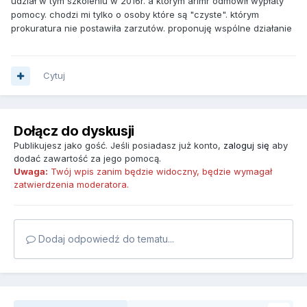
udział w tym szkoleniu w 2016r. a którym arimr odmówił wypłaty
pomocy. chodzi mi tylko o osoby które są "czyste". którym
prokuratura nie postawiła zarzutów. proponuję wspólne działanie
Cytuj
Dołącz do dyskusji
Publikujesz jako gość. Jeśli posiadasz już konto,
zaloguj się
aby
dodać zawartość za jego pomocą.
Uwaga:
Twój wpis zanim będzie widoczny, będzie wymagał
zatwierdzenia moderatora.
Dodaj odpowiedź do tematu...