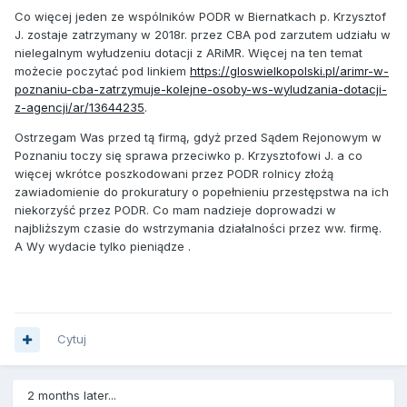
Co więcej jeden ze wspólników PODR w Biernatkach p. Krzysztof
J. zostaje zatrzymany w 2018r. przez CBA pod zarzutem udziału w
nielegalnym wyłudzeniu dotacji z ARiMR. Więcej na ten temat
możecie poczytać pod linkiem
https://gloswielkopolski.pl/arimr-w-
poznaniu-cba-zatrzymuje-kolejne-osoby-ws-wyludzania-dotacji-
z-agencji/ar/13644235
.
Ostrzegam Was przed tą firmą, gdyż przed Sądem Rejonowym w
Poznaniu toczy się sprawa przeciwko p. Krzysztofowi J. a co
więcej wkrótce poszkodowani przez PODR rolnicy złożą
zawiadomienie do prokuratury o popełnieniu przestępstwa na ich
niekorzyść przez PODR. Co mam nadzieje doprowadzi w
najbliższym czasie do wstrzymania działalności przez ww. firmę.
A Wy wydacie tylko pieniądze .
Cytuj
2 months later...