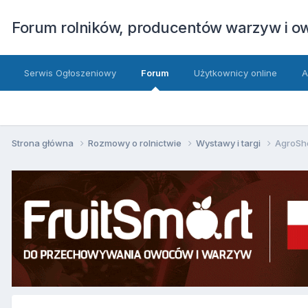
Forum rolników, producentów warzyw i 
Serwis Ogłoszeniowy
Forum
Użytkownicy online
A
Strona główna
Rozmowy o rolnictwie
Wystawy i targi
AgroSh