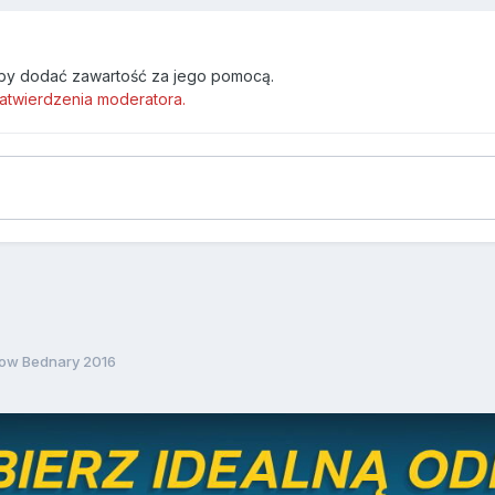
by dodać zawartość za jego pomocą.
atwierdzenia moderatora.
ow Bednary 2016