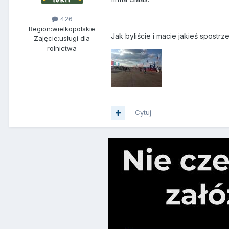
426
Region:
wielkopolskie
Jak byliście i macie jakieś spostr
Zajęcie:
usługi dla
rolnictwa
Cytuj