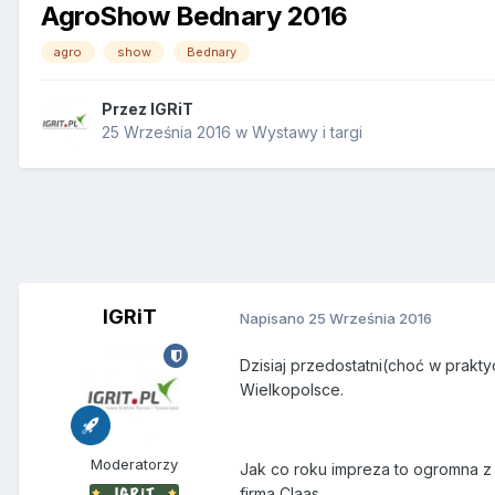
AgroShow Bednary 2016
agro
show
Bednary
Przez
IGRiT
25 Września 2016
w
Wystawy i targi
IGRiT
Napisano
25 Września 2016
Dzisiaj przedostatni(choć w prakt
Wielkopolsce.
Moderatorzy
Jak co roku impreza to ogromna z 
firma Claas.