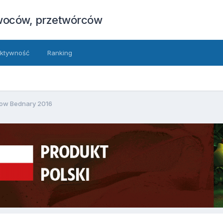
owoców, przetwórców
ktywność
Ranking
ow Bednary 2016