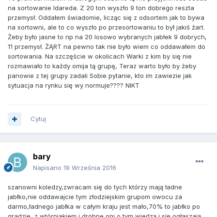
na sortowanie Idareda. Z 20 ton wyszło 9 ton dobrego reszta
przemysł. Oddałem świadomie, licząc się z odsortem jak to bywa
na sortowni, ale to co wyszło po przesortowaniu to był jakiś żart.
Żeby było jasne to np na 20 losowo wybranych jabłek 9 dobrych,
11 przemysł. ŻĄRT na pewno tak nie było wiem co oddawałem do
sortowania. Na szczęście w okolicach Warki z kim by się nie
rozmawiało to każdy omija tą grupę, Teraz warto było by żeby
panowie z tej grupy zadali Sobie pytanie, kto im zawiezie jak
sytuacja na rynku się wy normuje???? NIKT
Cytuj
bary
Napisano
19 Września 2016
szanowni koledzy,zwracam się do tych którzy mają ładne
jabłko,nie oddawajcie tym złodziejskim grupom owocu za
darmo,ładnego jabłka w całym kraju jest mało,70% to jabłko po
gradzie, z wtórniakiem i drobne,oni o tym wiedzą i się ogłaszają