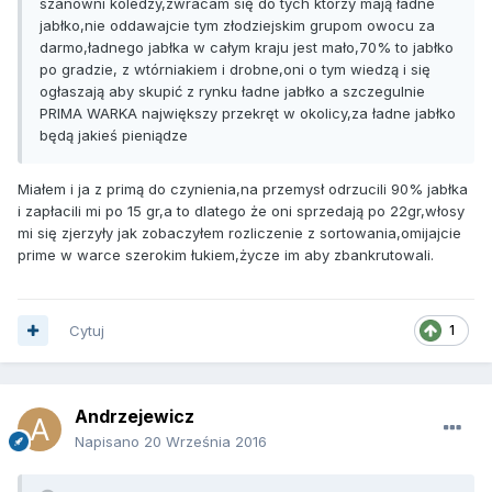
szanowni koledzy,zwracam się do tych którzy mają ładne
jabłko,nie oddawajcie tym złodziejskim grupom owocu za
darmo,ładnego jabłka w całym kraju jest mało,70% to jabłko
po gradzie, z wtórniakiem i drobne,oni o tym wiedzą i się
ogłaszają aby skupić z rynku ładne jabłko a szczegulnie
PRIMA WARKA największy przekręt w okolicy,za ładne jabłko
będą jakieś pieniądze
Miałem i ja z primą do czynienia,na przemysł odrzucili 90% jabłka
i zapłacili mi po 15 gr,a to dlatego że oni sprzedają po 22gr,włosy
mi się zjerzyły jak zobaczyłem rozliczenie z sortowania,omijajcie
prime w warce szerokim łukiem,życze im aby zbankrutowali.
Cytuj
1
Andrzejewicz
Napisano
20 Września 2016