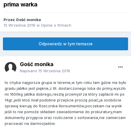
prima warka
Przez Gość monika
15 Września 2016
w
Opinie o firmach
Odpowiedz w tym temacie
Gość monika
Napisano
15 Września 2016
to chyba najgorsza grupa w terenie,w tym roku tam gdzie nie było
gradu jabłko jest piękne,z 6t. dostarczonego loba do primy,wyszło
mi 1600kg jabłka dobrego,resztę przemysł za który zapłacili mi po
14gr.,jeśli ktoś miał podobne przejście proszę pisać,ja osobiście
sprawę kieruję do Rzecznika Konsumentów,poczekam na wynik
jeśli to nie pomoże składam zawiadomienie do prokuratury,mam
dokumenty przyjęcia oraz rozliczenie z sortowania,nie zamierzam
pracować na darmozjadów.