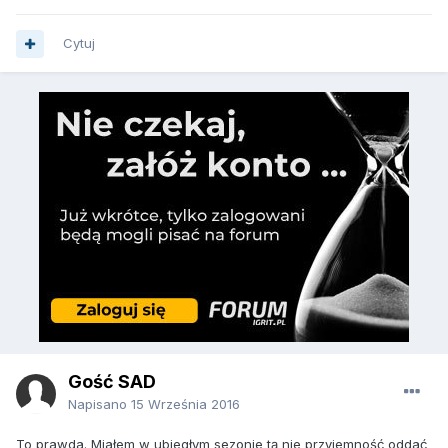
Cytuj
Gość SAD
Napisano
15 Września 2016
To prawda. Miałem w ubiegłym sezonie tą nie przyjemność oddać