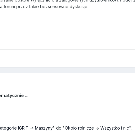
 na forum przez takie bezsensowne dyskusje.
omatycznie
...
ategorie IGRiT
→
Maszyny
" do "
Około rolnicze
→
Wszystko i nic
".