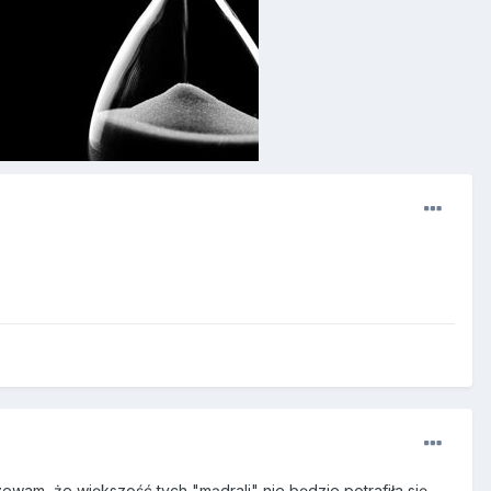
am, że większość tych "mądrali" nie będzie potrafiła się