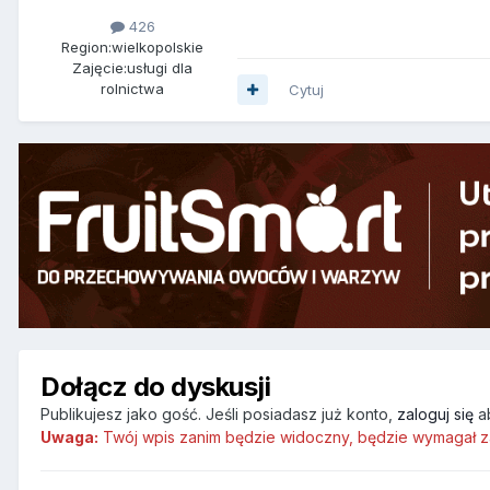
426
Region:
wielkopolskie
Zajęcie:
usługi dla
rolnictwa
Cytuj
Dołącz do dyskusji
Publikujesz jako gość. Jeśli posiadasz już konto,
zaloguj się
a
Uwaga:
Twój wpis zanim będzie widoczny, będzie wymagał z