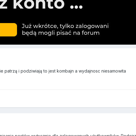
sie patrzą i podziwiają to jest kombajn a wydajnosc niesamowita
isania postów wyłącznie dla zalogowanych użytkowników. Podejrzew