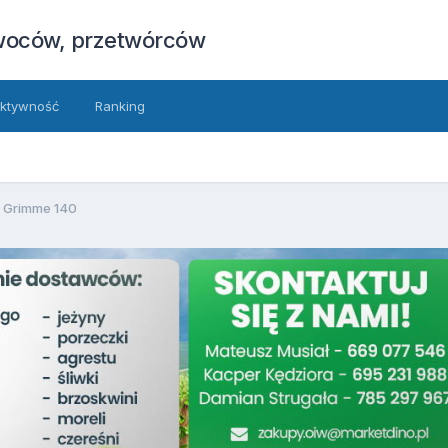
owoców, przetwórców
ktywność
Ranking
 Grimme 140