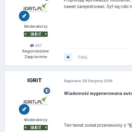
nawet zarejestrować. Syf się robi
Moderatorzy
451
Region:
łódzkie
Zajęcie:
inne
Cytuj
IGRiT
Napisano
28 Sierpnia 2016
Wiadomość wygenerowana aut
Moderatorzy
Ten temat został przeniesiony z "
K