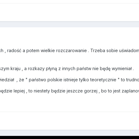
 , radość a potem wielkie rozczarowanie . Trzeba sobie uświadomić ,
szym kraju , a rozkazy płyną z innych państw nie będę wymieniał .
edział , że " państwo polskie istnieje tylko teoretycznie " to trudn
będzie lepiej , to niestety będzie jeszcze gorzej , bo to jest zaplan