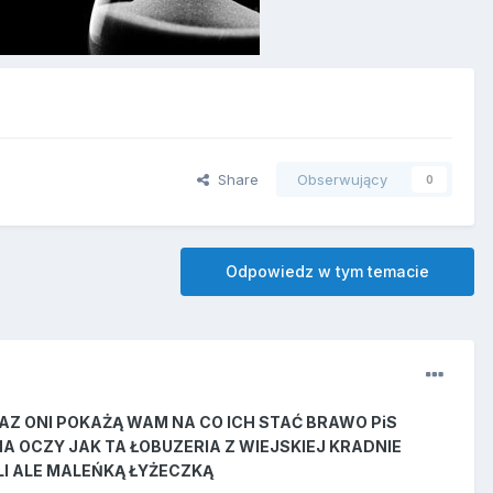
Share
Obserwujący
0
Odpowiedz w tym temacie
ERAZ ONI POKAŻĄ WAM NA CO ICH STAĆ BRAWO PiS
A OCZY JAK TA ŁOBUZERIA Z WIEJSKIEJ KRADNIE
DLI ALE MALEŃKĄ ŁYŻECZKĄ