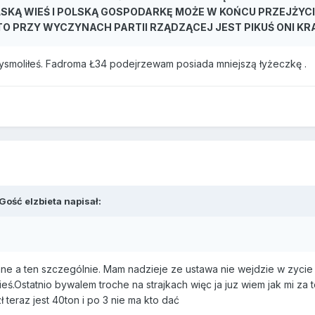
LSKĄ WIEŚ I POLSKĄ GOSPODARKĘ MOŻE W KOŃCU PRZEJŻYCIE
L TO PRZY WYCZYNACH PARTII RZĄDZĄCEJ JEST PIKUŚ ONI K
wysmoliłeś. Fadroma Ł34 podejrzewam posiada mniejszą łyżeczkę .
Gość elzbieta napisał:
zane a ten szczególnie. Mam nadzieje ze ustawa nie wejdzie w zyci
ś.Ostatnio bywalem troche na strajkach więc ja juz wiem jak mi za te
ł teraz jest 40ton i po 3 nie ma kto dać