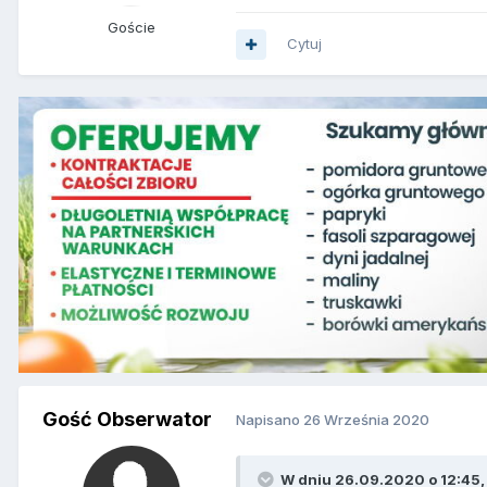
Goście
Cytuj
Gość Obserwator
Napisano
26 Września 2020
W dniu 26.09.2020 o 12:45,