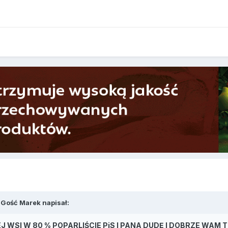
 Gość Marek napisał:
J WSI W 80 % POPARLIŚCIE PiS I PANA DUDĘ I DOBRZE WAM