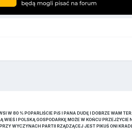
WSI W 80 % POPARLIŚCIE PiS I PANA DUDĘ I DOBRZE WAM T
KĄ WIEŚ I POLSKĄ GOSPODARKĘ MOŻE W KOŃCU PRZEJŻYCIE N
TO PRZY WYCZYNACH PARTII RZĄDZĄCEJ JEST PIKUŚ ONI KRA