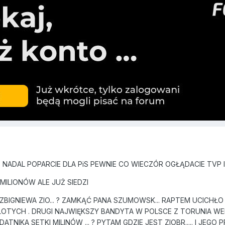
 NADAL POPARCIE DLA PiS PEWNIE CO WIECZÓR OGŁĄDACIE TV
 MILIONÓW ALE JUŻ SIEDZI
BIGNIEWA ZIO... ? ZAMKĄĆ PANA SZUMOWSK... RAPTEM UCICHŁO
OTYCH . DRUGI NAJWIĘKSZY BANDYTA W POLSCE Z TORUNIA WE
TNIKA SETKI MILINÓW ... ? PYTAM GDZIE JEST ZIOBR..... I JEG