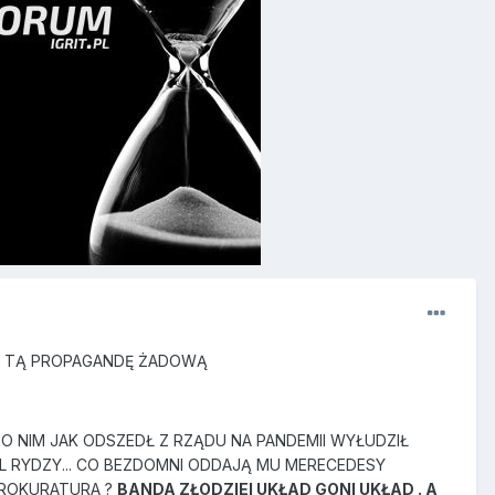
P I TĄ PROPAGANDĘ ŻADOWĄ
 O NIM JAK ODSZEDŁ Z RZĄDU NA PANDEMII WYŁUDZIŁ
L RYDZY... CO BEZDOMNI ODDAJĄ MU MERECEDESY
O PROKURATURA ?
BANDA ZŁODZIEI UKŁAD GONI UKŁAD . A