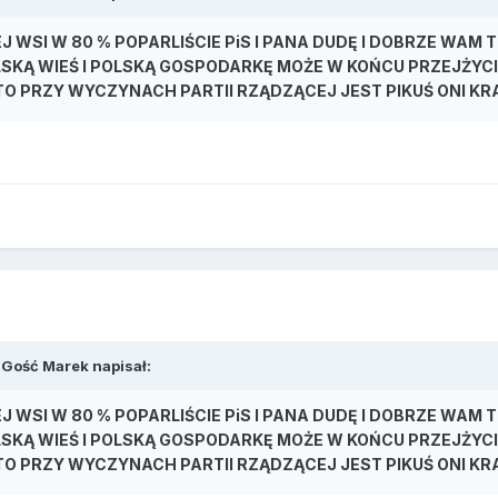
J WSI W 80 % POPARLIŚCIE PiS I PANA DUDĘ I DOBRZE WAM
LSKĄ WIEŚ I POLSKĄ GOSPODARKĘ MOŻE W KOŃCU PRZEJŻYCIE
L TO PRZY WYCZYNACH PARTII RZĄDZĄCEJ JEST PIKUŚ ONI K
 Gość Marek napisał:
J WSI W 80 % POPARLIŚCIE PiS I PANA DUDĘ I DOBRZE WAM
LSKĄ WIEŚ I POLSKĄ GOSPODARKĘ MOŻE W KOŃCU PRZEJŻYCIE
L TO PRZY WYCZYNACH PARTII RZĄDZĄCEJ JEST PIKUŚ ONI K