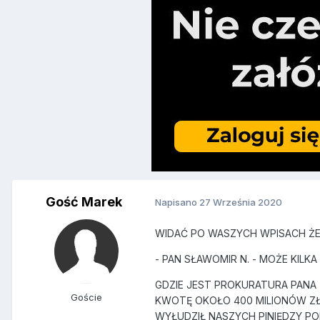
Gość Marek
Napisano
27 Września 2020
WIDAĆ PO WASZYCH WPISACH ŻE
- PAN SŁAWOMIR N. - MOŻE KILKA
GDZIE JEST PROKURATURA PANA Z
Goście
KWOTĘ OKOŁO 400 MILIONÓW ZŁ
WYŁUDZIŁ NASZYCH PINIĘDZY PODA