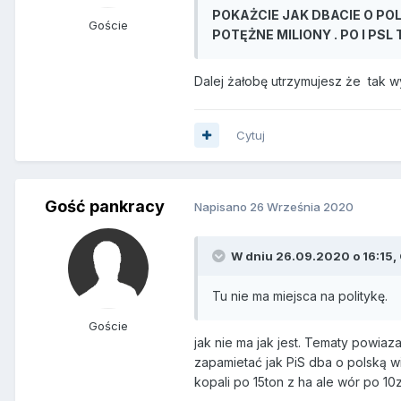
POKAŻCIE JAK DBACIE O PO
Goście
POTĘŻNE MILIONY . PO I PS
Dalej żałobę utrzymujesz że tak 
Cytuj
Gość pankracy
Napisano
26 Września 2020
W dniu 26.09.2020 o 16:15, 
Tu nie ma miejsca na politykę.
Goście
jak nie ma jak jest. Tematy powia
zapamietać jak PiS dba o polską wie
kopali po 15ton z ha ale wór po 10z