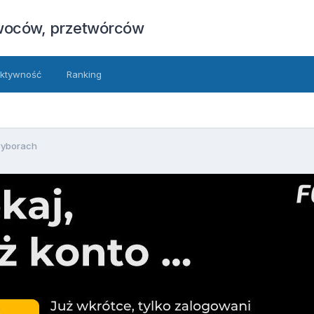
owoców, przetwórców
ktywność
Ranking
wyborach