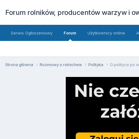
Forum rolników, producentów warzyw i 
Serwis Ogłoszeniowy
Forum
Użytkownicy online
A
Strona główna
Rozmowy o rolnictwie
Polityka
O polityce po 