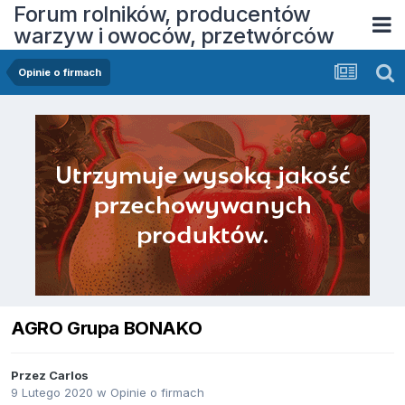
Forum rolników, producentów
warzyw i owoców, przetwórców
Opinie o firmach
AGRO Grupa BONAKO
Przez
Carlos
9 Lutego 2020
w
Opinie o firmach