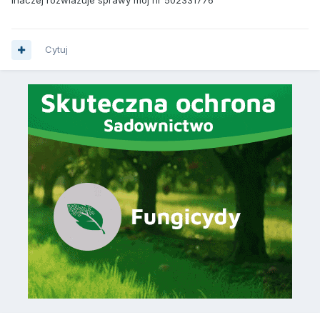
inaczej rozwiazuje sprawy moj nr 502331776
Cytuj