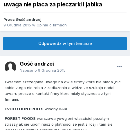
uwaga nie placa za pieczarki i jablka
Przez Gość andrzej
9 Grudnia 2015
w
Opinie o firmach
Odpowiedz w tym temacie
Gość andrzej
Napisano
9 Grudnia 2015
zwracam szczegolna uwage na dwie firrmy ktore nie placa ,nic
sobie ztego nie robia z zadluzenia a widze ze szukaja nadal
towaru prosze o kontakt firmy ktore mialy stycznosc z tymi
firmami.
EVOLUTION FRUITS
wlochy BARI
FOREST FOODS
warszawa yewgieni wlasciciel pozatym
straszyjak sie upominasz o platnosci ze jest z rosji i tam sie