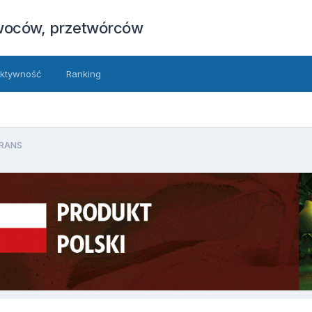
owoców, przetwórców
ktywność
Ranking
RANS