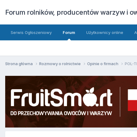
Forum rolników, producentów warzyw i 
Serwis Ogłoszeniowy
Forum
Użytkownicy online
A
Strona główna
Rozmowy o rolnictwie
Opinie o firmach
POL-T