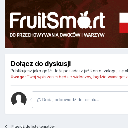
Dołącz do dyskusji
Publikujesz jako gość. Jeśli posiadasz już konto,
zaloguj się
a
Uwaga:
Twój wpis zanim będzie widoczny, będzie wymagał z
Dodaj odpowiedź do tematu...
Przejdź do listy tematów