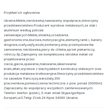
Przykład ich ogłoszenia:
Ukraina.Meble,nierdzewka,nawiazemy wspolprace,otworzymy
przedstawicielstwo.Producent wyrobow metalowych,ze stali i
aluminium wedlug potrzeb
zamawiajacych.Meble,stolarka,urzadzenia
gastronomiczne,biurowe,motoryzacyjne,elementy,ramk i, bariery
drogowe,szafy,sejfy,wozki,kontenery,stoly przemyslowe.Na
zamowienie nierdzewka,piecy do chleba,sprzet piekarniczy,
rolniczy itp.Zajmujemy sie kompleksowa obrobka metali od
projektowania przez
ciecie,giecie,spawanie,malowanie,lakierowanie
bram,altan,wyrobow z blachy,lekkich konstrukcji stalowych oraz
produkcja metalowa krotkoseryjna.Otworzymy przedstawicielstwo
na zasadzie franczyzy,warsztaty,350
pracownikow,pomieszczenia techniczne o pow. ponad 20000m2.
Zapraszamy do wspolpracy wszystkich zainteresowanych.
Telefon: telefon (polsk.), E-mail: email Skype:IgorKijow
Europart,ul.O.Teligi 21,lok.24 Kijow 04060 Ukraina