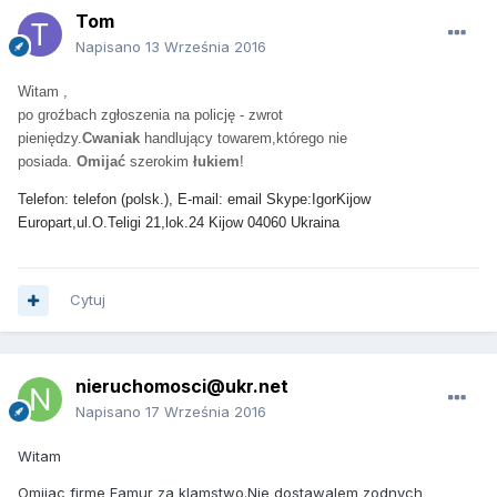
Tom
Napisano
13 Września 2016
Witam ,
po groźbach zgłoszenia na policję - zwrot
pieniędzy.
Cwaniak
handlujący towarem,którego nie
posiada.
Omijać
szerokim
łukiem
!
Telefon: telefon (polsk.), E-mail: email Skype:IgorKijow
Europart,ul.O.Teligi 21,lok.24 Kijow 04060 Ukraina
Cytuj
nieruchomosci@ukr.net
Napisano
17 Września 2016
Witam
Omijac firme Famur za klamstwo.Nie dostawalem zodnych