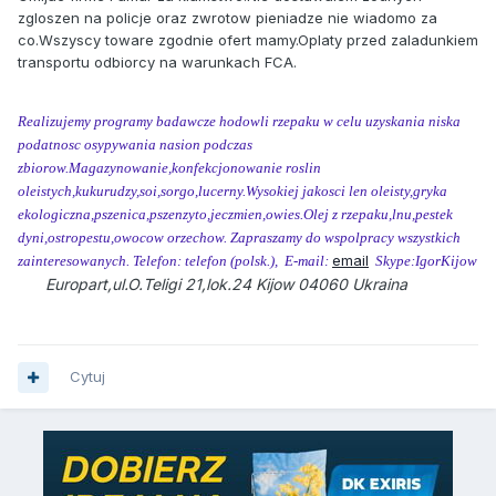
zgloszen na policje oraz zwrotow pieniadze nie wiadomo za
co.Wszyscy toware zgodnie ofert mamy.Oplaty przed zaladunkiem
transportu odbiorcy na warunkach FCA.
Realizujemy programy badawcze hodowli rzepaku w celu uzyskania niska
podatnosc osypywania nasion podczas
zbiorow.Magazynowanie,konfekcjonowanie roslin
oleistych,kukurudzy,soi,sorgo,lucerny.Wysokiej jakosci len oleisty,gryka
ekologiczna,pszenica,pszenzyto,jeczmien,owies.Olej z rzepaku,lnu,pestek
dyni,ostropestu,owocow orzechow. Zapraszamy do wspolpracy wszystkich
email
zainteresowanych. Telefon: telefon (polsk.), E-mail:
Skype:IgorKijow
Europart,ul.O.Teligi 21,lok.24 Kijow 04060 Ukraina
Cytuj