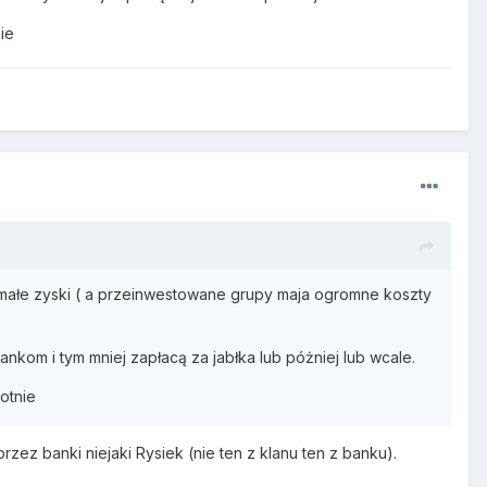
ie
małe zyski ( a przeinwestowane grupy maja ogromne koszty
ankom i tym mniej zapłacą za jabłka lub póżniej lub wcale.
otnie
przez banki niejaki Rysiek (nie ten z klanu ten z banku).