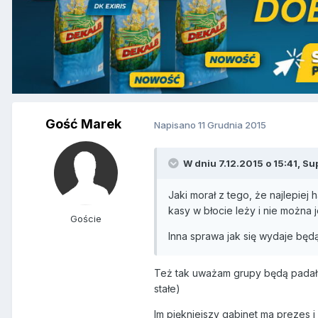
Gość Marek
Napisano
11 Grudnia 2015
W dniu 7.12.2015 o 15:41, Su
Jaki morał z tego, że najlepiej 
kasy w błocie leży i nie można j
Goście
Inna sprawa jak się wydaje będą
Też tak uważam grupy będą padały
stałe)
Im piękniejszy gabinet ma prezes i