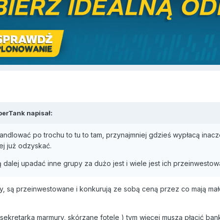
perTank napisał:
handlować po trochu to tu to tam, przynajmniej gdzieś wypłacą inacze
ej już odzyskać.
 dalej upadać inne grupy za dużo jest i wiele jest ich przeinwesto
, są przeinwestowane i konkurują ze sobą ceną przez co mają mał
 sekretarka marmury, skórzane fotele ) tym więcej muszą płacić bank