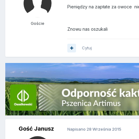
Pieniędzy na zapłate za owoce ni
Goście
Znowu nas oszukali
Cytuj
Gość Janusz
Napisano
28 Września 2015