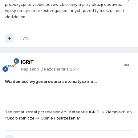
propozycja to zrobić pozew zbiorowy a przy okazji dodawać
wpisy na igricie przestrzegające innych przed tym oszustem i
złodziejem.
Cytuj
IGRiT
Napisano
3 Października 2017
Wiadomość wygenerowana automatycznie
...
Ten temat został przeniesiony z "
Kategorie IGRiT
→
Ziemniaki
" do
"
Około rolnicze
→
Opinie i ostrzeżenia
".