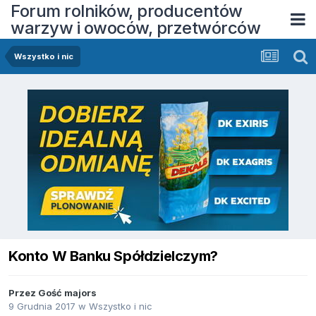
Forum rolników, producentów
warzyw i owoców, przetwórców
Wszystko i nic
Konto W Banku Spółdzielczym?
Przez Gość majors
9 Grudnia 2017
w
Wszystko i nic