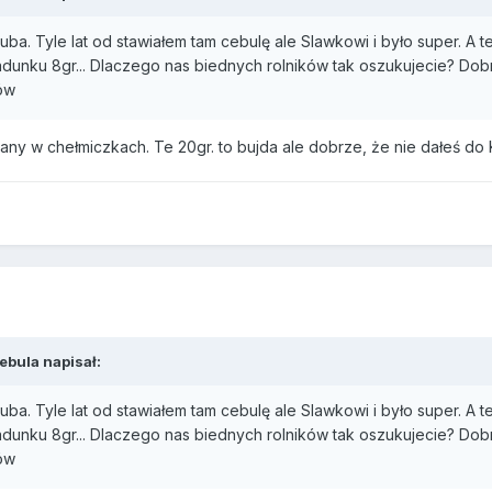
ba. Tyle lat od stawiałem tam cebulę ale Slawkowi i było super. A t
adunku 8gr... Dlaczego nas biednych rolników tak oszukujecie? Dob
ków
many w chełmiczkach. Te 20gr. to bujda ale dobrze, że nie dałeś do 
ebula napisał:
ba. Tyle lat od stawiałem tam cebulę ale Slawkowi i było super. A t
adunku 8gr... Dlaczego nas biednych rolników tak oszukujecie? Dob
ków