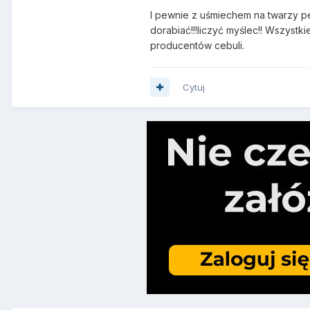
I pewnie z uśmiechem na twarzy ped
dorabiać!!!liczyć myślec!! Wszystki
producentów cebuli.
Cytuj