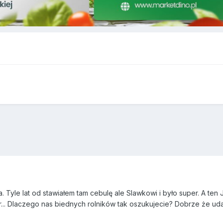
 Tyle lat od stawiałem tam cebulę ale Slawkowi i było super. A ten 
... Dlaczego nas biednych rolników tak oszukujecie? Dobrze że udał