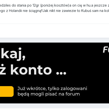
ziles do stania po 12gr (poniżej kosztów)a on cię w hu.a jeszcze z
ego z Holandii nie ściągną!!Jak nikt nie zawiezie to Kubuś sam na ko