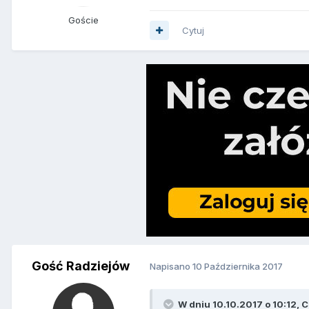
Goście
Cytuj
Gość Radziejów
Napisano
10 Października 2017
W dniu 10.10.2017 o 10:12, C