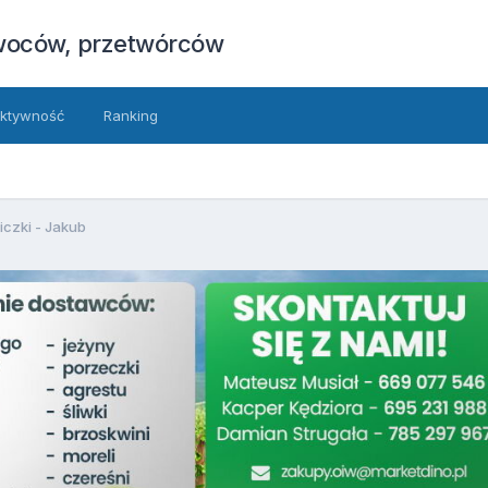
owoców, przetwórców
ktywność
Ranking
czki - Jakub